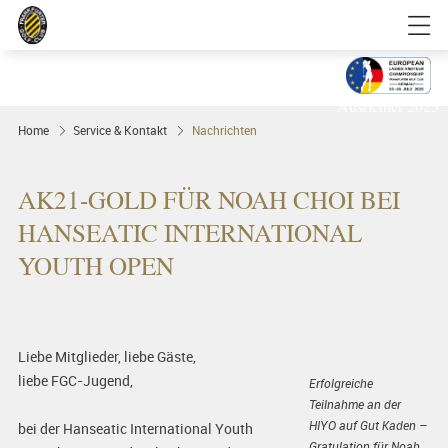
Golfgenuss und Spitzensport mitten in
FRANKFURT
Ausrichter 2025
Home
Service & Kontakt
Nachrichten
AK21-GOLD FÜR NOAH CHOI BEI
HANSEATIC INTERNATIONAL
YOUTH OPEN
Liebe Mitglieder, liebe Gäste,
liebe FGC-Jugend,
Erfolgreiche
Teilnahme an der
HIYO auf Gut Kaden –
bei der Hanseatic International Youth
Gratulation für Noah