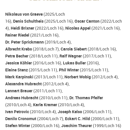
Nikolaus von Graeve
(2025/Loch
16),
Denis Schultheis
(2025/Loch 16),
Oscar Canton
(2022/Loch
4),
Heidi Brixner
(2022/Loch 16),
Nicolas Appel
(2021/Loch 16),
Rainer Riedel
(2021/Loch 16),
Dr. Peter Sprickmann
(2019/Loch 4),
Albrecht Krebs
(2018/Loch 7),
Carola Siebert
(2018/Loch 16),
Petra Becher
(2018/Loch 11),
Ralf Wagner
(2017/Loch 11),
Jessica Köhler
(2016/Loch 16),
Lukas Buller
(2016),
Elaine Stenz
(2015/Loch 11),
Phil Winter
(2015/Loch 11),
Mark Karpinski
(2013/Loch 11),
Norbert Wobig
(2012/Loch 4),
Alexandra Hubracht
(2012/Loch 4),
Lennart Brauer
(2011/Loch 11),
Andreas Hubracht
(2010/Loch 11),
Dr. Thomas Pfeifer
(2010/Loch 4),
Karla Kramer
(2010/Loch 4),
Ivan Petrovic
(2010/Loch 4),
Joseph Kelso
(2006/Loch 11),
Danilo Cronomut
(2004/Loch 7),
Eckart C. Hild
(2000/Loch 11),
Stefan Winter
(2000/Loch 16),
Joachim Theurer
(1999/Loch 16)