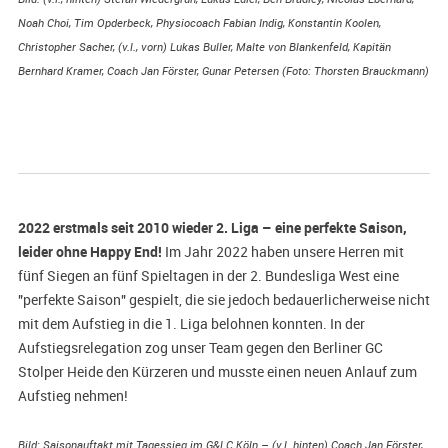
Noah Choi, Tim Opderbeck, Physiocoach Fabian Indig, Konstantin Koolen,
Christopher Sacher, (v.l., vorn) Lukas Buller, Malte von Blankenfeld, Kapitän
Bernhard Kramer, Coach Jan Förster, Gunar Petersen (Foto: Thorsten Brauckmann)
2022 erstmals seit 2010 wieder 2. Liga – eine perfekte Saison,
leider ohne Happy End!
Im Jahr 2022 haben unsere Herren mit
fünf Siegen an fünf Spieltagen in der 2. Bundesliga West eine
"perfekte Saison" gespielt, die sie jedoch bedauerlicherweise nicht
mit dem Aufstieg in die 1. Liga belohnen konnten. In der
Aufstiegsrelegation zog unser Team gegen den Berliner GC
Stolper Heide den Kürzeren und musste einen neuen Anlauf zum
Aufstieg nehmen!
Bild: Saisonauftakt mit Tagessieg im G&LC Köln – (v.l. hinten) Coach Jan Förster,