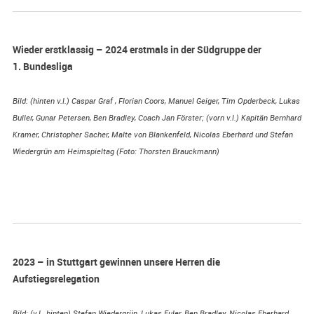
Wieder erstklassig – 2024 erstmals in der Südgruppe der
1. Bundesliga
Bild: (hinten v.l.) Caspar Graf , Florian Coors, Manuel Geiger, Tim Opderbeck, Lukas
Buller, Gunar Petersen, Ben Bradley, Coach Jan Förster; (vorn v.l.) Kapitän Bernhard
Kramer, Christopher Sacher, Malte von Blankenfeld, Nicolas Eberhard und Stefan
Wiedergrün am Heimspieltag (Foto: Thorsten Brauckmann)
2023 – in Stuttgart gewinnen unsere Herren die
Aufstiegsrelegation
Bild: (v.l., hinten) Stefan Wiedergrün, Lukas Euler, Ben Bradley, Nicolas Eberhard,