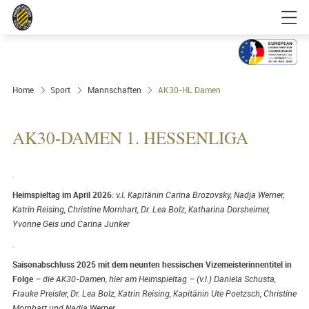
Golfgenuss und Spitzensport mitten in
FRANKFURT
Ausrichter 2025
Home
Sport
Mannschaften
AK30-HL Damen
AK30-DAMEN 1. HESSENLIGA
Heimspieltag im April 2026
: v.l. Kapitänin Carina Brozovsky, Nadja Werner,
Katrin Reising, Christine Mornhart, Dr. Lea Bolz, Katharina Dorsheimer,
Yvonne Geis und Carina Junker
Saisonabschluss 2025 mit dem neunten hessischen Vizemeisterinnentitel in
Folge
– die AK30-Damen, hier am Heimspieltag – (v.l.) Daniela Schusta,
Frauke Preisler, Dr. Lea Bolz, Katrin Reising, Kapitänin Ute Poetzsch, Christine
Mornhart und Nadja Werner