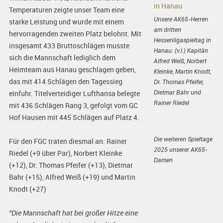
Temperaturen zeigte unser Team eine
Unsere AK65-Herren
starke Leistung und wurde mit einem
am dritten
hervorragenden zweiten Platz belohnt. Mit
Hessenligaspieltag in
insgesamt 433 Bruttoschlägen musste
Hanau: (v.l.) Kapitän
sich die Mannschaft lediglich dem
Alfred Weiß, Norbert
Heimteam aus Hanau geschlagen geben,
Kleinke, Martin Knodt,
das mit 414 Schlägen den Tagessieg
Dr. Thomas Pfeifer,
Dietmar Bahr und
einfuhr. Titelverteidiger Lufthansa belegte
Rainer Riedel
mit 436 Schlägen Rang 3, gefolgt vom GC
Hof Hausen mit 445 Schlägen auf Platz 4.
Die weiteren Spieltage
Für den FGC traten diesmal an: Rainer
2025 unserer AK65-
Riedel (+9 über Par), Norbert Kleinke
Damen
(+12), Dr. Thomas Pfeifer (+13), Dietmar
Bahr (+15), Alfred Weiß (+19) und Martin
Knodt (+27)
"Die Mannschaft hat bei großer Hitze eine