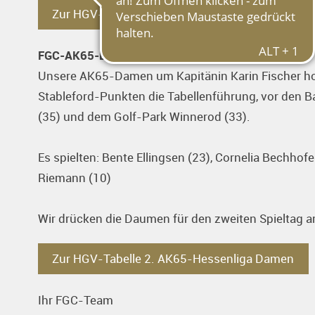
Zur HGV-Tabelle 1. AK65-Hessenliga Herren
FGC-AK65-Damen starten mit Tagessieg
Unsere AK65-Damen um Kapitänin Karin Fischer hole
Stableford-Punkten die Tabellenführung, vor den Ba
(35) und dem Golf-Park Winnerod (33).
Es spielten: Bente Ellingsen (23), Cornelia Bechhof
Riemann (10)
Wir drücken die Daumen für den zweiten Spieltag a
Zur HGV-Tabelle 2. AK65-Hessenliga Damen
Ihr FGC-Team