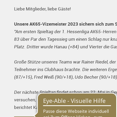
Liebe Mitglieder, liebe Gäste!
Unsere AK65-Vizemeister 2023 sichern sich zum S
"Am ersten Spieltag der 1. Hessenliga AK65-Herre
83 über Par den Tagessieg um einen Schlag nur kna
Platz. Dritter wurde Hanau (+84) und Vierter die G
Große Stütze unseres Teams war Rainer Riedel, der 
Teilnehmer ins Clubhaus brachte. Die weiteren Erg
(87/+15), Fred Weiß (90/+18), Udo Becher (90/+18)
Der nächste Spieltag findet schon am 22. Mai in Ge
versuchen, uns weiter zu verbessern und mit eine
berichtet Kapitän Alfred Weiß – wir wünschen gute