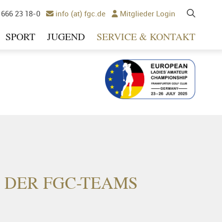
 666 23 18-0
info (at) fgc.de
Mitglieder Login


SPORT
JUGEND
SERVICE & KONTAKT
Ausrichter 2025
 DER FGC-TEAMS