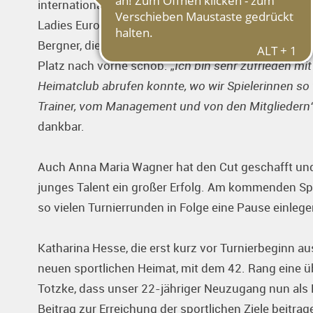
international stark besetzten Feld des größten D
Ladies European Tour wertvolle Erfahrungen zu sam
Bergner, die in der zweiten Turnierhälfte mit Runde
Platz nach vorne schob.
„Ich bin sehr zufrieden mit
Heimatclub abrufen konnte, wo wir Spielerinnen so 
Trainer, vom Management und von den Mitgliedern
dankbar.
Auch Anna Maria Wagner hat den Cut geschafft und 
junges Talent ein großer Erfolg. Am kommenden Spi
so vielen Turnierrunden in Folge eine Pause einlege
Katharina Hesse, die erst kurz vor Turnierbeginn au
neuen sportlichen Heimat, mit dem 42. Rang eine ü
Totzke, dass unser 22-jähriger Neuzugang nun als 
Beitrag zur Erreichung der sportlichen Ziele beitrag