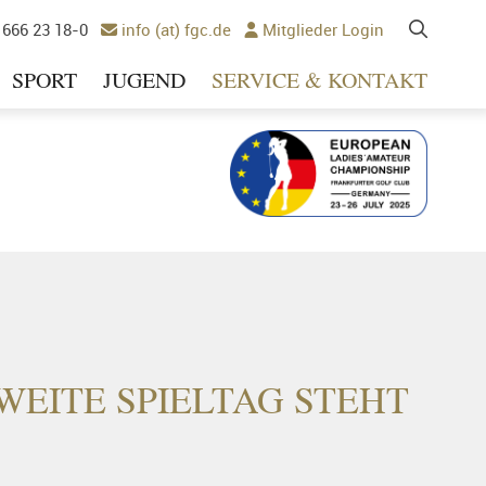
 666 23 18-0
info (at) fgc.de
Mitglieder Login


SPORT
JUGEND
SERVICE & KONTAKT
Ausrichter 2025
WEITE SPIELTAG STEHT