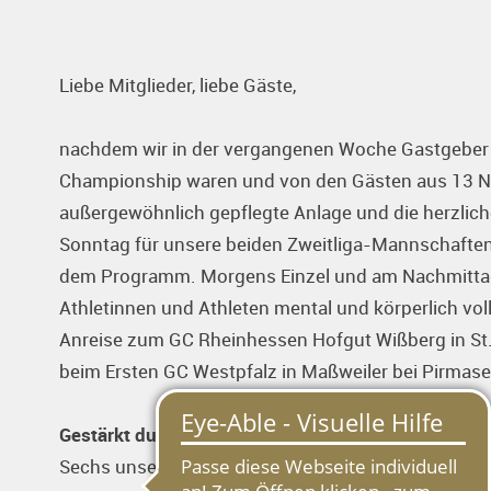
Liebe Mitglieder, liebe Gäste,
nachdem wir in der vergangenen Woche Gastgeber 
Championship waren und von den Gästen aus 13 Na
außergewöhnlich gepflegte Anlage und die herzlic
Sonntag für unsere beiden Zweitliga-Mannschaften 
dem Programm. Morgens Einzel und am Nachmittag
Athletinnen und Athleten mental und körperlich vol
Anreise zum GC Rheinhessen Hofgut Wißberg in St.
beim Ersten GC Westpfalz in Maßweiler bei Pirmas
Gestärkt durch die „German International“
Sechs unserer Spielerinnen aus dem Kader von Coa