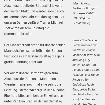
(hier mit Heiko
Abschlusstabelle der Südstaffel jeweils
Burkhard/Stuttgart).
den vierten Platz und werden somit auch
Wir sagen: DANKE
im kommenden Jahr erstklassig sein. Bei
"TOTZI"! (Foto:
unseren Damen verlässt Trainer Michael
DGV/Kirmaier)
Totzke mit diesem Spieltag die
Kommandobrücke.
Unsere Bundesliga-
Der Klassenerhalt stand für unsere beiden
Herren beenden den
fünften Spieltag in
Mannschaften schon früh in der Saison
Mannheim-Viernheim
fest, sodass am letzten Spieltag die ganz
auf Rang 4: (v.l.
große Spannung raus war.
hinten) Coach Jan
Förster, Florian Coors,
Vor allem unsere Herren zeigten zum
Tom Ammann, Gunar
Abschluss der Saison in Mannheim-
Petersen, Tim
Viernheim aber nochmal eine sehr gute
Opderbeck, Noah
Choi, Lukas Buller
Leistung. Stefan Wiedergrün und Nicolas
und Moritz Muhl; (v.l.
Eberhard blieben in beiden Einzelrunden
vorn) Ben Bradley,
unter Par. Ben Bradley, der am Samstag
Christopher Sacher,