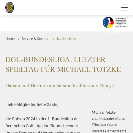
Golfgenuss und Spitzensport mitten in
FRANKFURT
Ausrichter 2025
Home
Service & Kontakt
Nachrichten
DGL-BUNDESLIGA: LETZTER
SPIELTAG FÜR MICHAEL TOTZKE
Damen und Herren zum Saisonabschluss auf Rang 4
Liebe Mitglieder, liebe Gäste,
Michael Totzke
die Saison 2024 in der 1. Bundesliga der
verabschiedet sich in
Fürth als Coach
Deutschen Golf Liga ist für uns beendet.
unseres Damenteams
Unsere Damen und Herren belegen in der