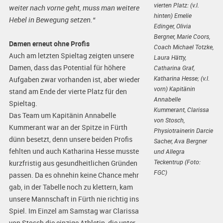
vierten Platz: (v.l.
weiter nach vorne geht, muss man weitere
hinten) Emelie
Hebel in Bewegung setzen.“
Edinger, Olivia
Bergner, Marie Coors,
Damen erneut ohne Profis
Coach Michael Totzke,
Auch am letzten Spieltag zeigten unsere
Laura Hätty,
Damen, dass das Potential für höhere
Catharina Graf,
Katharina Hesse; (v.l.
Aufgaben zwar vorhanden ist, aber wieder
vorn) Kapitänin
stand am Ende der vierte Platz für den
Annabelle
Spieltag.
Kummerant, Clarissa
Das Team um Kapitänin Annabelle
von Stosch,
Kummerant war an der Spitze in Fürth
Physiotrainerin Darcie
dünn besetzt, denn unsere beiden Profis
Sacher, Ava Bergner
fehlten und auch Katharina Hesse musste
und Allegra
Teckentrup (Foto:
kurzfristig aus gesundheitlichen Gründen
FGC)
passen. Da es ohnehin keine Chance mehr
gab, in der Tabelle noch zu klettern, kam
unsere Mannschaft in Fürth nie richtig ins
Spiel. Im Einzel am Samstag war Clarissa
von Stosch die einzige Athletin, die unter