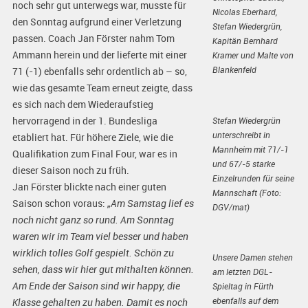
noch sehr gut unterwegs war, musste für
Nicolas Eberhard,
den Sonntag aufgrund einer Verletzung
Stefan Wiedergrün,
passen. Coach Jan Förster nahm Tom
Kapitän Bernhard
Ammann herein und der lieferte mit einer
Kramer und Malte von
Blankenfeld
71 (-1) ebenfalls sehr ordentlich ab – so,
wie das gesamte Team erneut zeigte, dass
es sich nach dem Wiederaufstieg
hervorragend in der 1. Bundesliga
Stefan Wiedergrün
unterschreibt in
etabliert hat. Für höhere Ziele, wie die
Mannheim mit 71/-1
Qualifikation zum Final Four, war es in
und 67/-5 starke
dieser Saison noch zu früh.
Einzelrunden für seine
Jan Förster blickte nach einer guten
Mannschaft (Foto:
Saison schon voraus:
„Am Samstag lief es
DGV/mat)
noch nicht ganz so rund. Am Sonntag
waren wir im Team viel besser und haben
wirklich tolles Golf gespielt. Schön zu
Unsere Damen stehen
sehen, dass wir hier gut mithalten können.
am letzten DGL-
Am Ende der Saison sind wir happy, die
Spieltag in Fürth
ebenfalls auf dem
Klasse gehalten zu haben. Damit es noch