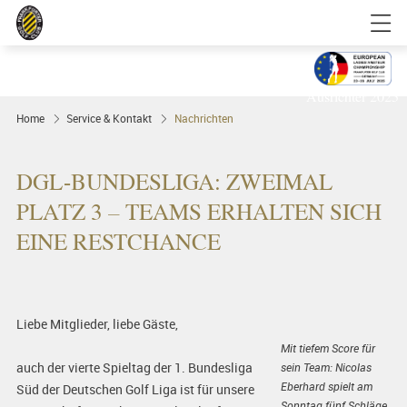
Golfgenuss und Spitzensport mitten in
FRANKFURT
Ausrichter 2025
Home
Service & Kontakt
Nachrichten
DGL-BUNDESLIGA: ZWEIMAL
PLATZ 3 – TEAMS ERHALTEN SICH
EINE RESTCHANCE
Liebe Mitglieder, liebe Gäste,
Mit tiefem Score für
auch der vierte Spieltag der 1. Bundesliga
sein Team: Nicolas
Eberhard spielt am
Süd der Deutschen Golf Liga ist für unsere
Sonntag fünf Schläge