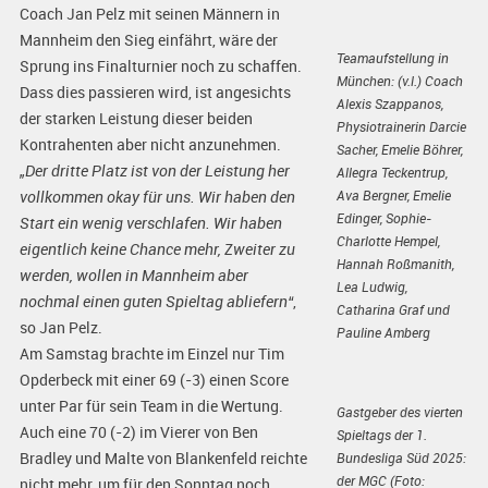
Coach Jan Pelz mit seinen Männern in
Mannheim den Sieg einfährt, wäre der
Teamaufstellung in
Sprung ins Finalturnier noch zu schaffen.
München: (v.l.) Coach
Dass dies passieren wird, ist angesichts
Alexis Szappanos,
der starken Leistung dieser beiden
Physiotrainerin Darcie
Kontrahenten aber nicht anzunehmen.
Sacher, Emelie Böhrer,
„Der dritte Platz ist von der Leistung her
Allegra Teckentrup,
Ava Bergner, Emelie
vollkommen okay für uns. Wir haben den
Edinger, Sophie-
Start ein wenig verschlafen. Wir haben
Charlotte Hempel,
eigentlich keine Chance mehr, Zweiter zu
Hannah Roßmanith,
werden, wollen in Mannheim aber
Lea Ludwig,
nochmal einen guten Spieltag abliefern“
,
Catharina Graf und
so Jan Pelz.
Pauline Amberg
Am Samstag brachte im Einzel nur Tim
Opderbeck mit einer 69 (-3) einen Score
unter Par für sein Team in die Wertung.
Gastgeber des vierten
Auch eine 70 (-2) im Vierer von Ben
Spieltags der 1.
Bradley und Malte von Blankenfeld reichte
Bundesliga Süd 2025:
der MGC (Foto:
nicht mehr, um für den Sonntag noch