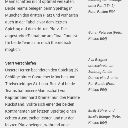
Mannschaften nicht optimal verlaufen.
unter Par (67/-5)
Beide Teams belegen beim Spieltag in
Foto: Philipp Eibl
München den dritten Platz und verharren
auch in der Tabelle vor dem letzten
Spieltag auf dem dritten Platz. Die
Gunar Petersen (Foto:
angestrebte Teilnahme am Final Four ist
Philipp Eibl)
für beide Teams nur noch theoretisch
möglich.
Ava Bergner
Start verschlafen
unterschreibt am
Unsere Herren beendeten den Spieltag 29
Sonntag für die
Schläge hinter Gastgeber München und
Damen eine 2-unter-
Titelverteidiger St. Leon-Rot. Auf beide
Par-Runde (Foto:
Philipp Eibl)
Teams hat unsere Mannschaft von
Kapitän Bernhard Kramer nun drei Punkte
Rückstand. Sollte sich einer der beiden
Emily Böhrer und
Kontrahenten am letzten Spieltag einen
Emelie Edinger (Foto:
echten Ausrutscher leisten und nur den
Philipp Eibl)
letzten Platz belegen, während unser