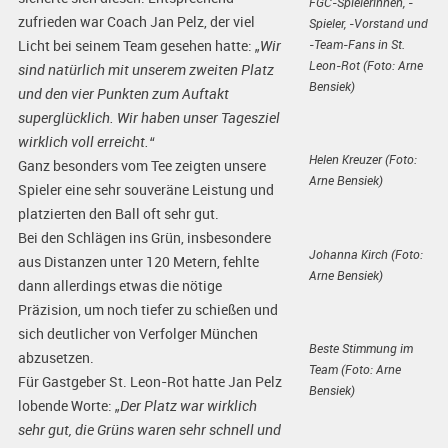
FGC-Spielerinnen, -
zufrieden war Coach Jan Pelz, der viel
Spieler, -Vorstand und
-Team-Fans in St.
Licht bei seinem Team gesehen hatte:
„Wir
Leon-Rot (Foto: Arne
sind natürlich mit unserem zweiten Platz
Bensiek)
und den vier Punkten zum Auftakt
superglücklich. Wir haben unser Tagesziel
wirklich voll erreicht.“
Helen Kreuzer (Foto:
Ganz besonders vom Tee zeigten unsere
Arne Bensiek)
Spieler eine sehr souveräne Leistung und
platzierten den Ball oft sehr gut.
Bei den Schlägen ins Grün, insbesondere
Johanna Kirch (Foto:
aus Distanzen unter 120 Metern, fehlte
Arne Bensiek)
dann allerdings etwas die nötige
Präzision, um noch tiefer zu schießen und
sich deutlicher von Verfolger München
Beste Stimmung im
abzusetzen.
Team (Foto: Arne
Für Gastgeber St. Leon-Rot hatte Jan Pelz
Bensiek)
lobende Worte:
„Der Platz war wirklich
sehr gut, die Grüns waren sehr schnell und