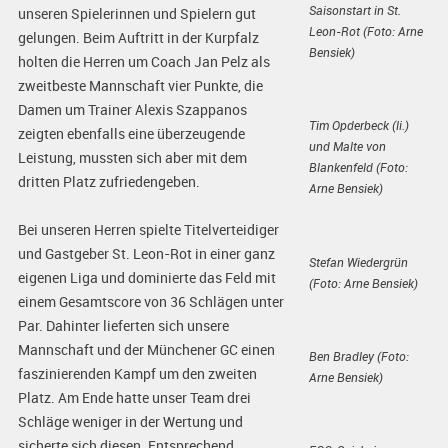
Saisonstart in St.
unseren Spielerinnen und Spielern gut
Leon-Rot (Foto: Arne
gelungen. Beim Auftritt in der Kurpfalz
Bensiek)
holten die Herren um Coach Jan Pelz als
zweitbeste Mannschaft vier Punkte, die
Damen um Trainer Alexis Szappanos
Tim Opderbeck (li.)
zeigten ebenfalls eine überzeugende
und Malte von
Leistung, mussten sich aber mit dem
Blankenfeld (Foto:
dritten Platz zufriedengeben.
Arne Bensiek)
Bei unseren Herren spielte Titelverteidiger
und Gastgeber St. Leon-Rot in einer ganz
Stefan Wiedergrün
eigenen Liga und dominierte das Feld mit
(Foto: Arne Bensiek)
einem Gesamtscore von 36 Schlägen unter
Par. Dahinter lieferten sich unsere
Mannschaft und der Münchener GC einen
Ben Bradley (Foto:
faszinierenden Kampf um den zweiten
Arne Bensiek)
Platz. Am Ende hatte unser Team drei
Schläge weniger in der Wertung und
sicherte sich diesen. Entsprechend