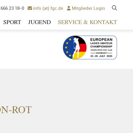
 666 23 18-0
info (at) fgc.de
Mitglieder Login


SPORT
JUGEND
SERVICE & KONTAKT
Ausrichter 2025
ON-ROT