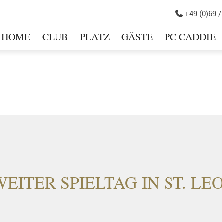
+49 (0)69 /

HOME
CLUB
PLATZ
GÄSTE
PC CADDIE
in
EITER SPIELTAG IN ST. LE