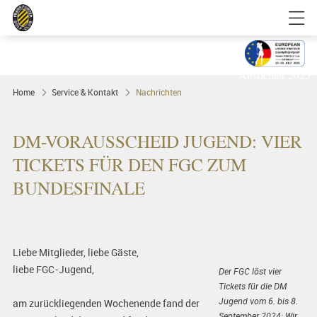
Golfgenuss und Spitzensport mitten in
FRANKFURT
Ausrichter 2025
Home
Service & Kontakt
Nachrichten
DM-VORAUSSCHEID JUGEND: VIER
TICKETS FÜR DEN FGC ZUM
BUNDESFINALE
Liebe Mitglieder, liebe Gäste,
liebe FGC-Jugend,
Der FGC löst vier
Tickets für die DM
Jugend vom 6. bis 8.
am zurückliegenden Wochenende fand der
September 2024: Wir