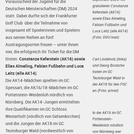
Vorausscheid der Jugend für die
gratulieren Constanze
Deutschen Meisterschaften (DM) 2024
Keferstein (AK16)
statt. Dabei durfte sich der Frankfurter
sowie Elias Almeling,
Golf Club über die Teilnahme von
Fabian Fußbahn und
insgesamt elf Spielerinnen und Spielern
Luca Leitz (alle AK14)
aus seinen Reihen an fünf
(Foto: DGV/mat)
Austragungsorten freuen – unter ihnen
vier, die erfolgreich ihr Ticket für die DM
lösten:
Constanze Keferstein (AK16) sowie
Carl Lindeholz (links)
und Georg Brutsche
Elias Almeling, Fabian Fußbahn und Luca
traten im GC
Leitz (alle AK14)
.
Teutoburger Wald in
Die AK14-Mädchen spielten im GC
der AK18 für den FGC
Spessart, die AK16/18-Mädchen im GC
an (Foto: privat)
Pottenstein-Weidenloh nördlich von
Nürnberg. Die AK14-Jungen ermittelten
ihre Qualifikanten im GC Schloss
In der AK16 im GC
Westerholt (nördlich von Gelsenkirchen)
Pottenstein-
und die Jungen der AK18 im GC
Weidenloh nördlich
Teutoburger Wald (nordwestlich von
von Nürnberg war