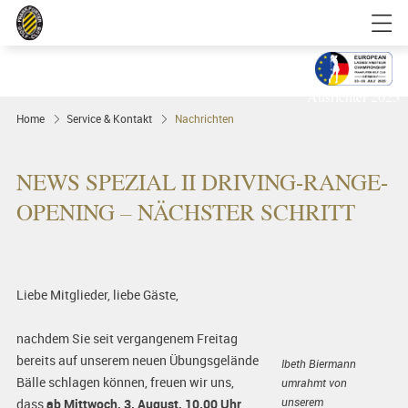
Golfgenuss und Spitzensport mitten in
FRANKFURT
Ausrichter 2025
Home
Service & Kontakt
Nachrichten
NEWS SPEZIAL II DRIVING-RANGE-
OPENING – NÄCHSTER SCHRITT
Liebe Mitglieder, liebe Gäste,
nachdem Sie seit vergangenem Freitag
bereits auf unserem neuen Übungsgelände
Ibeth Biermann
Bälle schlagen können, freuen wir uns,
umrahmt von
unserem
dass
ab Mittwoch, 3. August, 10.00 Uhr