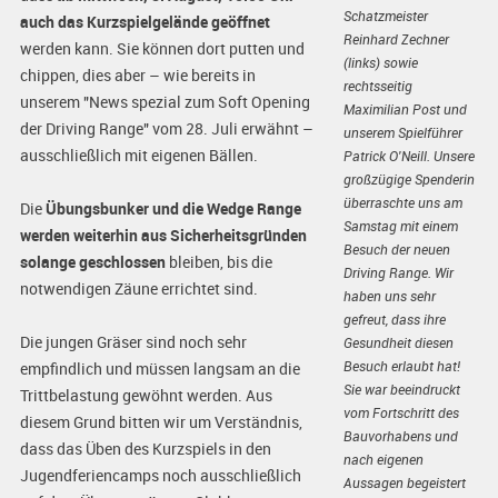
Schatzmeister
auch das Kurzspielgelände geöffnet
Reinhard Zechner
werden kann. Sie können dort putten und
(links) sowie
chippen, dies aber – wie bereits in
rechtsseitig
unserem "News spezial zum Soft Opening
Maximilian Post und
der Driving Range" vom 28. Juli erwähnt –
unserem Spielführer
ausschließlich mit eigenen Bällen.
Patrick O'Neill. Unsere
großzügige Spenderin
überraschte uns am
Die
Übungsbunker und die Wedge Range
Samstag mit einem
werden weiterhin aus Sicherheitsgründen
Besuch der neuen
solange geschlossen
bleiben, bis die
Driving Range. Wir
notwendigen Zäune errichtet sind.
haben uns sehr
gefreut, dass ihre
Die jungen Gräser sind noch sehr
Gesundheit diesen
Besuch erlaubt hat!
empfindlich und müssen langsam an die
Sie war beeindruckt
Trittbelastung gewöhnt werden. Aus
vom Fortschritt des
diesem Grund bitten wir um Verständnis,
Bauvorhabens und
dass das Üben des Kurzspiels in den
nach eigenen
Jugendferiencamps noch ausschließlich
Aussagen begeistert