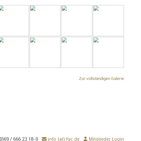
Zur vollständigen Galerie
0)69 / 666 23 18-0
info (at) fgc.de
Mitglieder Login

