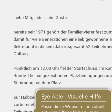
Liebe Mitglieder, liebe Gäste,
bereits seit 1971 gehört der Familienvierer fest zu
damit für viele Generationen eine lieb gewonnene 
Sekretariat in diesem Jahr insgesamt 52 Teilneh
Golftag.
Pünktlich um 12.00 Uhr fiel der Startschuss: Im Ka
Runde. Die ausgezeichneten Platzbedingungen und
Stimmung auf dem Platz.
Zur Halbzeit erwartete die Spielerinnen und Spieler
vorbereitetes Büfett, das keine Wünsche offenließ.
Teilnehmer in unserer Gastronomie, wo der Turnier