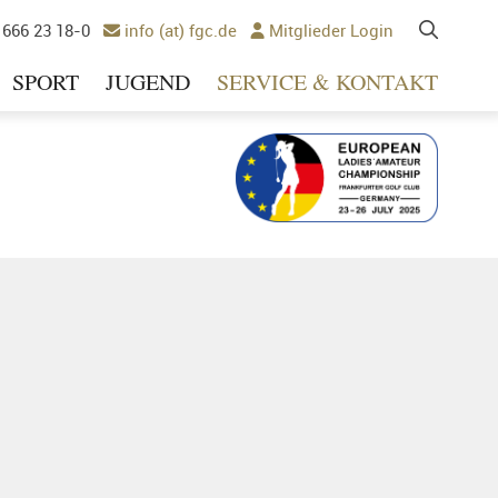
 666 23 18-0
info (at) fgc.de
Mitglieder Login


SPORT
JUGEND
SERVICE & KONTAKT
Ausrichter 2025