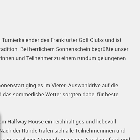
m Turnierkalender des Frankfurter Golf Clubs und ist
Tradition. Bei herrlichem Sonnenschein begrüßte unser
merinnen und Teilnehmer zu einem rundum gelungenen
nonenstart ging es im Vierer-Auswahldrive auf die
 das sommerliche Wetter sorgten dabei für beste
 am Halfway House ein reichhaltiges und liebevoll
 Nach der Runde trafen sich alle Teilnehmerinnen und
tag in geselliger Atmosphäre seinen Ausklang fand und