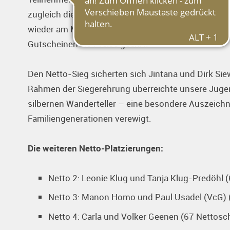
zugleich die Sieger geehrt wurden: Passend zur Trad
wieder am Muttertag ausgetragen wurde, haben wir
Gutscheinen als Preise geehrt.
Den Netto-Sieg sicherten sich Jintana und Dirk Si
Rahmen der Siegerehrung überreichte unsere Jugen
silbernen Wanderteller – eine besondere Auszeichnu
Familiengenerationen verewigt.
Die weiteren Netto-Platzierungen:
Netto 2: Leonie Klug und Tanja Klug-Predöhl 
Netto 3: Manon Homo und Paul Usadel (VcG) 
Netto 4: Carla und Volker Geenen (67 Nettosc