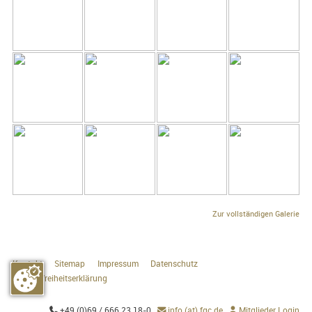
Zur vollständigen Galerie
Kontakt
Sitemap
Impressum
Datenschutz
Barrierefreiheitserklärung
+49 (0)69 / 666 23 18-0
info (at) fgc.de
Mitglieder Login


