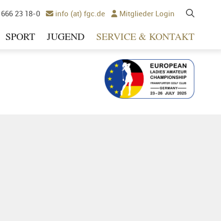
 666 23 18-0
info (at) fgc.de
Mitglieder Login


SPORT
JUGEND
SERVICE & KONTAKT
Ausrichter 2025