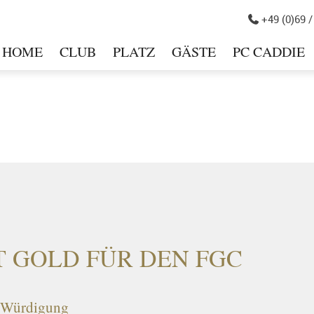
+49 (0)69 /

HOME
CLUB
PLATZ
GÄSTE
PC CADDIE
in
 GOLD FÜR DEN FGC
e Würdigung