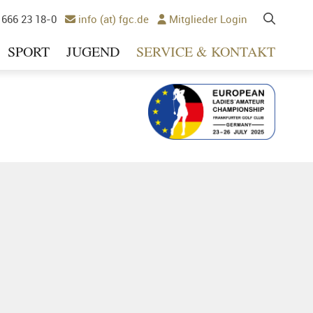
 666 23 18-0
info (at) fgc.de
Mitglieder Login


SPORT
JUGEND
SERVICE & KONTAKT
Ausrichter 2025