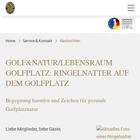
Golfgenuss und Spitzensport mitten in
FRANKFURT
Ausrichter 2025
Home
Service & Kontakt
Nachrichten
GOLF&NATUR/LEBENSRAUM
GOLFPLATZ: RINGELNATTER AUF
DEM GOLFPLATZ
Begegnung harmlos und Zeichen für gesunde
Golfplatznatur
Liebe Mitglieder, liebe Gäste,