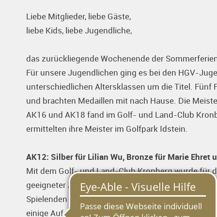
Liebe Mitglieder, liebe Gäste,
liebe Kids, liebe Jugendliche,
das zurückliegende Wochenende der Sommerferien h
Für unsere Jugendlichen ging es bei den HGV-Jug
unterschiedlichen Altersklassen um die Titel. Fün
und brachten Medaillen mit nach Hause. Die Meis
AK16 und AK18 fand im Golf- und Land-Club Kronb
ermittelten ihre Meister im Golfpark Idstein.
AK12: Silber für Lilian Wu, Bronze für Marie Ehret
Mit dem Golf- und Land-Club Kronberg wurde für 
geeigneter Austragungsort gefunden, da die Spielb
Spielenden entgegenkommen. Trotzdem hielt der Pl
einige Aufgaben parat.
Rayk Reinhardt
, der seit di