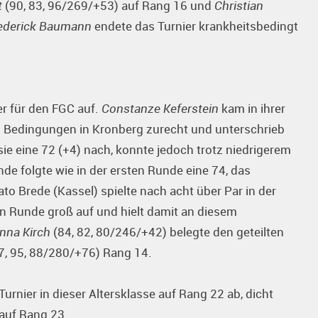
t
(90, 83, 96/269/+53) auf Rang 16 und
Christian
ederick Baumann
endete das Turnier krankheitsbedingt
er für den FGC auf.
Constanze Keferstein
kam in ihrer
n Bedingungen in Kronberg zurecht und unterschrieb
 sie eine 72 (+4) nach, konnte jedoch trotz niedrigerem
nde folgte wie in der ersten Runde eine 74, das
to Brede (Kassel) spielte nach acht über Par in der
en Runde groß auf und hielt damit an diesem
nna Kirch
(84, 82, 80/246/+42) belegte den geteilten
7, 95, 88/280/+76) Rang 14.
urnier in dieser Altersklasse auf Rang 22 ab, dicht
auf Rang 23.