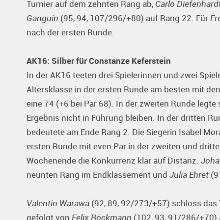
Turnier auf dem zehnten Rang ab,
Carlo Diefenhard
Ganguin
(95, 94, 107/296/+80) auf Rang 22. Für
Fr
nach der ersten Runde.
AK16: Silber für Constanze Keferstein
In der AK16 teeten drei Spielerinnen und zwei Spiel
Altersklasse in der ersten Runde am besten mit de
eine 74 (+6 bei Par 68). In der zweiten Runde legte
Ergebnis nicht in Führung bleiben. In der dritten Ru
bedeutete am Ende Rang 2. Die Siegerin Isabel Mora
ersten Runde mit even Par in der zweiten und dritt
Wochenende die Konkurrenz klar auf Distanz.
Joha
neunten Rang im Endklassement und
Julia Ehret
(9
Valentin Warawa
(92, 89, 92/273/+57) schloss das T
gefolgt von
Felix Böckmann
(102, 93, 91/286/+70) 