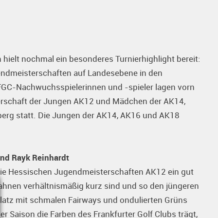
ielt nochmal ein besonderes Turnierhighlight bereit:
endmeisterschaften auf Landesebene in den
f FGC-Nachwuchsspielerinnen und -spieler lagen vorn
terschaft der Jungen AK12 und Mädchen der AK14,
erg statt. Die Jungen der AK14, AK16 und AK18
 und Rayk Reinhardt
die Hessischen Jugendmeisterschaften AK12 ein gut
ahnen verhältnismäßig kurz sind und so den jüngeren
atz mit schmalen Fairways und ondulierten Grüns
eser Saison die Farben des Frankfurter Golf Clubs trägt,