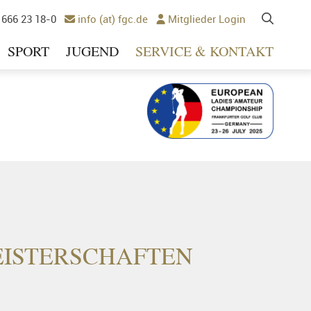
 666 23 18-0
info (at) fgc.de
Mitglieder Login


SPORT
JUGEND
SERVICE & KONTAKT
Ausrichter 2025
EISTERSCHAFTEN