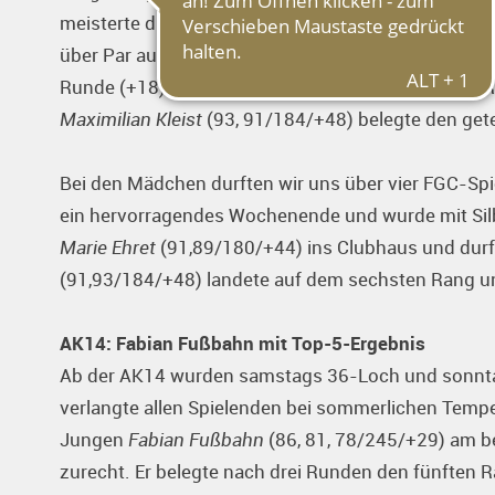
meisterte diese Aufgaben am ersten Tag gut und fa
über Par auf dem geteilten ersten Rang des Leade
Runde (+18) und weiteren Schlagverlusten durfte
Maximilian Kleist
(93, 91/184/+48) belegte den gete
Bei den Mädchen durften wir uns über vier FGC-Spi
ein hervorragendes Wochenende und wurde mit Sil
Marie Ehret
(91,89/180/+44) ins Clubhaus und durf
(91,93/184/+48) landete auf dem sechsten Rang 
AK14: Fabian Fußbahn mit Top-5-Ergebnis
Ab der AK14 wurden samstags 36-Loch und sonntags
verlangte allen Spielenden bei sommerlichen Tempe
Jungen
Fabian Fußbahn
(86, 81, 78/245/+29) am b
zurecht. Er belegte nach drei Runden den fünften 