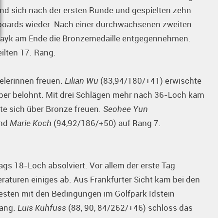
nd sich nach der ersten Runde und gespielten zehn
rboards wieder. Nach einer durchwachsenen zweiten
 Rayk am Ende die Bronzemedaille entgegennehmen.
ilten 17. Rang.
elerinnen freuen.
Lilian Wu
(83,94/180/+41) erwischte
ber belohnt. Mit drei Schlägen mehr nach 36-Loch kam
te sich über Bronze freuen.
Seohee Yun
und
Marie Koch
(94,92/186/+50) auf Rang 7.
 18-Loch absolviert. Vor allem der erste Tag
raturen einiges ab. Aus Frankfurter Sicht kam bei den
esten mit den Bedingungen im Golfpark Idstein
Rang.
Luis Kuhfuss
(88, 90, 84/262/+46) schloss das