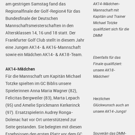
am gestrigen Samstag fand das
AK14-Mädchen-
Mannschaft mit
Regionalfinale der Golf-Region4 für das
Kapitän und Trainer
Bundesfinale der Deutschen
Michael Totzke
Mannschaftsmeisterschaften in den
qualifiziert sich für die
Altersklassen 14, 16 und 18 statt. Der
DMM!
Frankfurter Golf Club stellt in diesem Jahr
eine Jungen AK14- & AK16-Mannschaft
sowie ein Mädchen AK14- & AK18-Team.
Ebenfalls für das
Finale qualifiziert:
AK14-Mädchen
unsere AK18-
Für die Mannschaft um Kapitän Michael
Mädchen!
Totzke spielten im GC Biblis unsere
Spielerinnen Anna Maria Wagner (82),
Felicitas Bergweiler (83), Marta Lepach
Herzlichen
(95) und Amelie Sprickmann Kerkerinck
Glückwunsch auch an
unsere AK14-Jungs!
(97). Ersatzspielerin Audrey Ronga-
Dolenac hat vor Ort unterstützend zur
Seite gestanden. Sie belegten mit diesen
Souverän das DMM-
Ergebnissen den ersten Platz vor dem GC