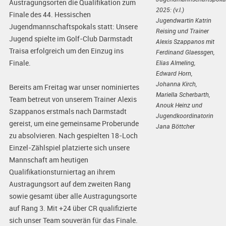
Austragungsorten die Qualifikation zum
2025: (v.l.)
Finale des 44. Hessischen
Jugendwartin Katrin
Jugendmannschaftspokals statt: Unsere
Reising und Trainer
Jugend spielte im Golf-Club Darmstadt
Alexis Szappanos mit
Traisa erfolgreich um den Einzug ins
Ferdinand Glaessgen,
Finale.
Elias Almeling,
Edward Horn,
Johanna Kirch,
Bereits am Freitag war unser nominiertes
Mariella Scherbarth,
Team betreut von unserem Trainer Alexis
Anouk Heinz und
Szappanos erstmals nach Darmstadt
Jugendkoordinatorin
gereist, um eine gemeinsame Proberunde
Jana Böttcher
zu absolvieren. Nach gespielten 18-Loch
Einzel-Zählspiel platzierte sich unsere
Mannschaft am heutigen
Qualifikationsturniertag an ihrem
Austragungsort auf dem zweiten Rang
sowie gesamt über alle Austragungsorte
auf Rang 3. Mit +24 über CR qualifizierte
sich unser Team souverän für das Finale.