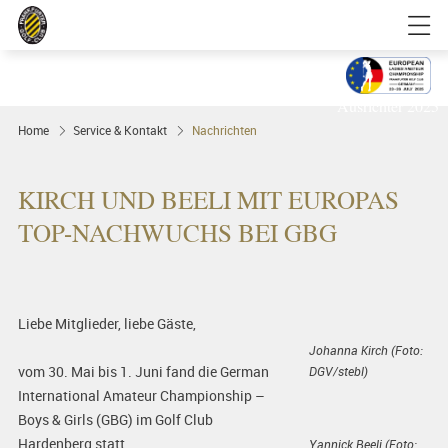
Golfgenuss und Spitzensport mitten in
FRANKFURT
Ausrichter 2025
Home
Service & Kontakt
Nachrichten
KIRCH UND BEELI MIT EUROPAS
TOP-NACHWUCHS BEI GBG
Liebe Mitglieder, liebe Gäste,
Johanna Kirch (Foto:
vom 30. Mai bis 1. Juni fand die German
DGV/stebl)
International Amateur Championship –
Boys & Girls (GBG) im Golf Club
Hardenberg statt.
Yannick Beeli (Foto: