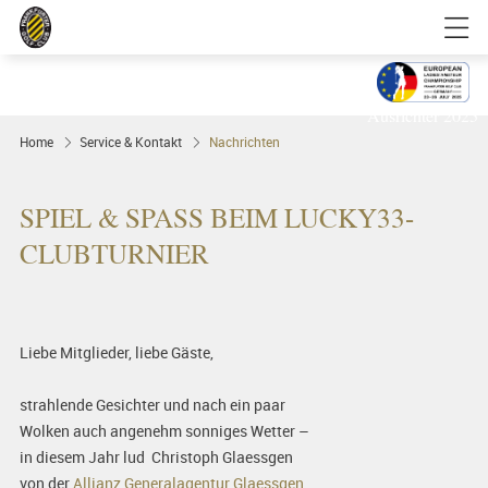
Golfgenuss und Spitzensport mitten in
FRANKFURT
Ausrichter 2025
Home
Service & Kontakt
Nachrichten
SPIEL & SPASS BEIM LUCKY33-C
LUBTURNIER
Liebe Mitglieder, liebe Gäste,
strahlende Gesichter und nach ein paar
Wolken auch angenehm sonniges Wetter –
in diesem Jahr lud Christoph Glaessgen
von der
Allianz Generalagentur Glaessgen