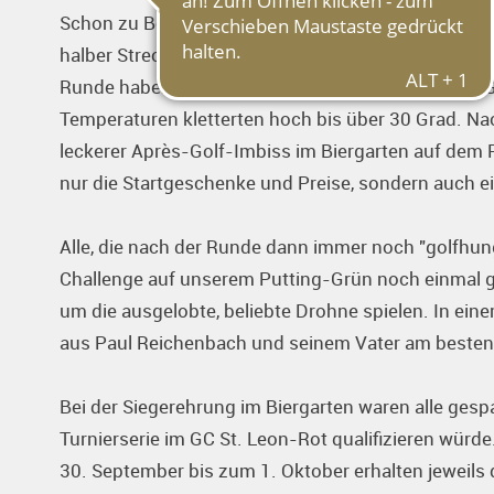
Schon zu Beginn gab es für alle einen Sportlersnac
halber Strecke an Tee 10 konnte später noch ein
Runde haben wir die Kinder und Jugendlichen mit G
Temperaturen kletterten hoch bis über 30 Grad. Nac
leckerer Après-Golf-Imbiss im Biergarten auf dem
nur die Startgeschenke und Preise, sondern auch e
Alle, die nach der Runde dann immer noch "golfhun
Challenge auf unserem Putting-Grün noch einmal g
um die ausgelobte, beliebte Drohne spielen. In 
aus Paul Reichenbach und seinem Vater am besten, d
Bei der Siegerehrung im Biergarten waren alle gesp
Turnierserie im GC St. Leon-Rot qualifizieren würde
30. September bis zum 1. Oktober erhalten jeweils 