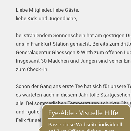
Liebe Mitglieder, liebe Gäste,
liebe Kids und Jugendliche,
bei strahlendem Sonnenschein hat am gestrigen Die
uns in Frankfurt Station gemacht. Bereits zum drit
Generalagentur Glaessgen & Wirth zum offenen Luc
Insgesamt 30 Mädchen und Jungen sind seiner Ein
zum Check-in.
Schon der Gang ans erste Tee hat sich für unsere 
es warteten auch in diesem Jahr tolle Startgeschenk
alle. Bei sommerlichen Temperaturen schickte Chr
und -golfer auf die Runde, unterstützt von unserem
Felix für seinen großartigen Einsatz! Zuvor haben w