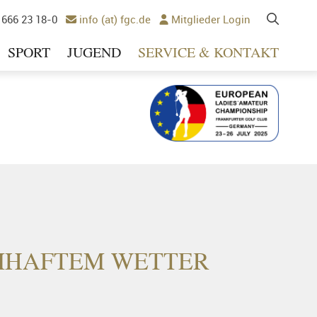
 666 23 18-0
info (at) fgc.de
Mitglieder Login


SPORT
JUGEND
SERVICE & KONTAKT
Ausrichter 2025
MHAFTEM WETTER