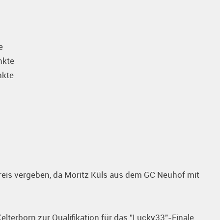
e
nkte
nkte
eis vergeben, da Moritz Küls aus dem GC Neuhof mit
lterborn zur Qualifikation für das "Lucky33"-Finale