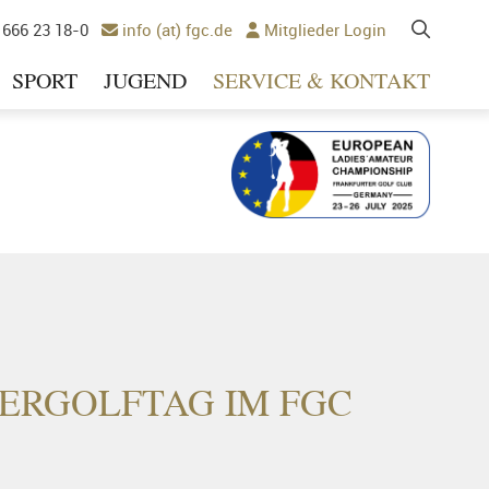
 666 23 18-0
info (at) fgc.de
Mitglieder Login


SPORT
JUGEND
SERVICE & KONTAKT
Ausrichter 2025
MERGOLFTAG IM FGC