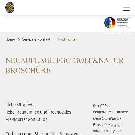
Golfgenuss und Spitzensport mitten in
FRANKFURT
Ausrichter 2025
Home
Service & Kontakt
Nachrichten
NEUAUFLAGE FGC-GOLF&NATUR-
BROSCHÜRE
Liebe Mitglieder,
Druckfrisch
liebe Freundinnen und Freunde des
eingetroffen – unsere
neue Golf&Natur-
Frankfurter Golf Clubs,
Broschüre liegt ab
sofort im Foyer des
Golfsport ohne Blick auf den Schutz von