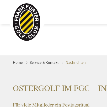
Golfgenuss und Spitzensport mitten 
FRANKFURT
Home
Service & Kontakt
Nachrichten
OSTERGOLF IM FGC – I
Für viele Mitglieder ein Festtagsritual