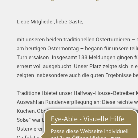
Liebe Mitglieder, liebe Gäste,
mit unseren beiden traditionellen Osterturnieren 
am heutigen Ostermontag – begann für unsere teiln
Turniersaison. Insgesamt 188 Meldungen gingen für 
erneut voll ausgebucht. Unser Platz zeigte sich in
zeigten insbesondere auch die guten Ergebnisse b
Traditionell bietet unser Halfway-House-Betreiber K
Auswahl an Rundenverpflegung an: Diese reichte wi
Kuchen, Obst, Heiß- und Kaltgetränken bis zu süße
Soße“ war bei unseren Teilnehmerinnen und Teilne
Ostervierer hatten wir auch in diesem Jahr wieder
Golfplatzgelände unterwegs war und allerlei Österli