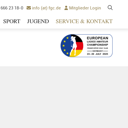
 666 23 18-0
info (at) fgc.de
Mitglieder Login


SPORT
JUGEND
SERVICE & KONTAKT
Ausrichter 2025