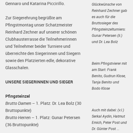
Gennaro und Katarina Piccirillo.
Glückwünsche von
Reinhard Zechner gab
es auch für die
Zur Siegerehrung begrüßte am
Bruttosieger des
Pfingstmontag unser Schatzmeister
Pfingsteinzelturniers:
Reinhard Zechner auf unserer schönen
Gunar Petersen (li.)
Clubhausterrasse die Teilnehmerinnen
und Dr. Lea Bolz
und Teilnehmer beider Turniere und
überreichte den Siegerinnen und Siegern
sowie den Platzierten edle, dekorative
Beim Pfingstvierer mit
Glasschalen.
am Start: Frank
Benito, Gudrun Klose,
UNSERE SIEGERINNEN UND SIEGER
Tanja Benito und
Bodo Klose
Pfingsteinzel
Brutto Damen
– 1. Platz: Dr. Lea Bolz (30
Auch mit dabei: (v.l.)
Bruttopunkte)
Serkal Aydin, Hatmut
Brutto Herren
– 1. Platz: Gunar Petersen
Emich, Peter Post und
(36 Bruttopunkte)
Dr. Günter Post ...