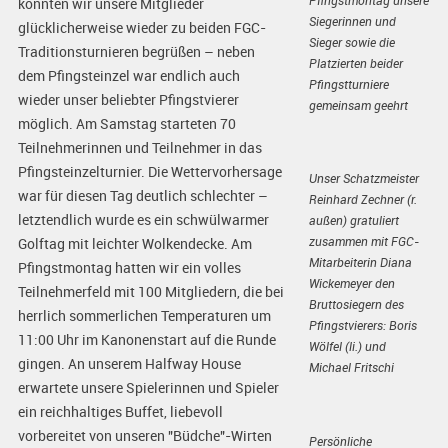
Pfingstmontag unsere
konnten wir unsere Mitglieder
Siegerinnen und
glücklicherweise wieder zu beiden FGC-
Sieger sowie die
Traditionsturnieren begrüßen – neben
Platzierten beider
dem Pfingsteinzel war endlich auch
Pfingstturniere
wieder unser beliebter Pfingstvierer
gemeinsam geehrt
möglich. Am Samstag starteten 70
Teilnehmerinnen und Teilnehmer in das
Pfingsteinzelturnier. Die Wettervorhersage
Unser Schatzmeister
war für diesen Tag deutlich schlechter –
Reinhard Zechner (r.
letztendlich wurde es ein schwülwarmer
außen) gratuliert
zusammen mit FGC-
Golftag mit leichter Wolkendecke. Am
Mitarbeiterin Diana
Pfingstmontag hatten wir ein volles
Wickemeyer den
Teilnehmerfeld mit 100 Mitgliedern, die bei
Bruttosiegern des
herrlich sommerlichen Temperaturen um
Pfingstvierers: Boris
11:00 Uhr im Kanonenstart auf die Runde
Wölfel (li.) und
gingen. An unserem Halfway House
Michael Fritschi
erwartete unsere Spielerinnen und Spieler
ein reichhaltiges Buffet, liebevoll
vorbereitet von unseren "Büdche"-Wirten
Persönliche