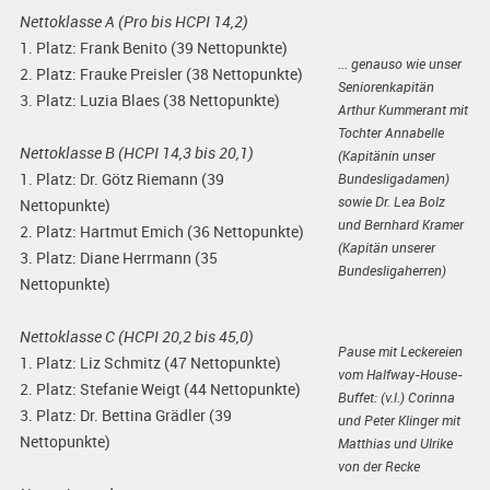
Nettoklasse A (Pro bis HCPI 14,2)
1. Platz: Frank Benito (39 Nettopunkte)
... genauso wie unser
2. Platz: Frauke Preisler (38 Nettopunkte)
Seniorenkapitän
3. Platz: Luzia Blaes (38 Nettopunkte)
Arthur Kummerant mit
Tochter Annabelle
Nettoklasse B (HCPI 14,3 bis 20,1)
(Kapitänin unser
1. Platz: Dr. Götz Riemann (39
Bundesligadamen)
sowie Dr. Lea Bolz
Nettopunkte)
und Bernhard Kramer
2. Platz: Hartmut Emich (36 Nettopunkte)
(Kapitän unserer
3. Platz: Diane Herrmann (35
Bundesligaherren)
Nettopunkte)
Nettoklasse C (HCPI 20,2 bis 45,0)
Pause mit Leckereien
1. Platz: Liz Schmitz (47 Nettopunkte)
vom Halfway-House-
2. Platz: Stefanie Weigt (44 Nettopunkte)
Buffet: (v.l.) Corinna
3. Platz: Dr. Bettina Grädler (39
und Peter Klinger mit
Nettopunkte)
Matthias und Ulrike
von der Recke