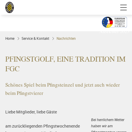
Golfgenuss und Spitzensport mitten in
FRANKFURT
Ausrichter 2025
Home
Service & Kontakt
Nachrichten
PFINGSTGOLF, EINE TRADITION IM
FGC
Schönes Spiel beim Pfingsteinzel und jetzt auch wieder
beim Pfingstvierer
Liebe Mitglieder, liebe Gäste
Bei herrlichem Wetter
am zurückliegenden Pfingstwochenende
haben wir am