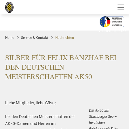
Golfgenuss und Spitzensport mitten in
FRANKFURT
Ausrichter 2025
Home
Service & Kontakt
Nachrichten
SILBER FÜR FELIX BANZHAF BEI
DEN DEUTSCHEN
MEISTERSCHAFTEN AK50
Liebe Mitglieder, liebe Gäste,
DM AK50 am
bei den Deutschen Meisterschaften der
Starnberger See –
herzlichen
AK50-Damen und Herren im
Glückwunsch Felix