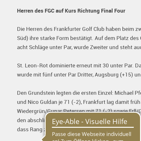
Herren des FGC auf Kurs Richtung Final Four
Die Herren des Frankfurter Golf Club haben beim zw
Süd) ihre starke Form bestätigt. Auf dem Platz des
acht Schläge unter Par, wurde Zweiter und steht au
St. Leon-Rot dominierte erneut mit 30 unter Par. D
wurde mit fünf unter Par Dritter, Augsburg (+15) un
Den Grundstein legten die ersten Einzel: Michael Pfe
und Nico Guldan je 71 (-2), Frankfurt lag damit früh
Wiedergrün/Gunar Petersen mit 71 (-2) sowie Erll/G
den abschließenden Einzeln sorgten Wiedergrün und 
dass Rang zwei ungefährdet abgesichert wurde.