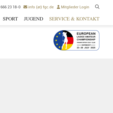
 666 23 18-0
info (at) fgc.de
Mitglieder Login


SPORT
JUGEND
SERVICE & KONTAKT
Ausrichter 2025