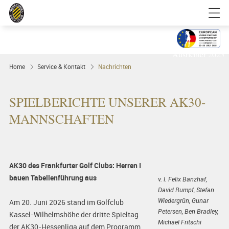
Golfgenuss und Spitzensport mitten in
FRANKFURT
Ausrichter 2025
Home
Service & Kontakt
Nachrichten
SPIELBERICHTE UNSERER AK30-
MANNSCHAFTEN
AK30 des Frankfurter Golf Clubs: Herren I
bauen Tabellenführung aus
v. l. Felix Banzhaf,
David Rumpf, Stefan
Wiedergrün, Gunar
Am 20. Juni 2026 stand im Golfclub
Petersen, Ben Bradley,
Kassel-Wilhelmshöhe der dritte Spieltag
Michael Fritschi
der AK30-Hessenliga auf dem Programm.