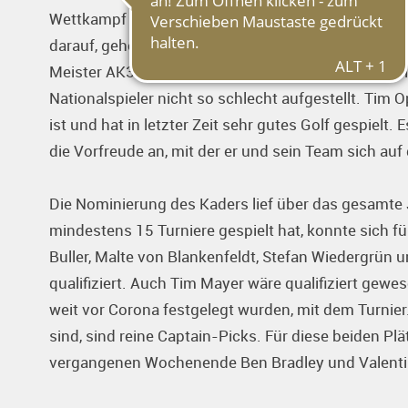
Wettkampf stattfinden kann. Wir sind heiß und habe
darauf, gehen zwar nicht als Top-Favorit ins Turni
Meister AK30, dem Deutschen Meister Malte von Bl
Nationalspieler nicht so schlecht aufgestellt. Tim O
ist und hat in letzter Zeit sehr gutes Golf gespielt.
die Vorfreude an, mit der er und sein Team sich 
Die Nominierung des Kaders lief über das gesamte J
mindestens 15 Turniere gespielt hat, konnte sich 
Buller, Malte von Blankenfeldt, Stefan Wiedergrün 
qualifiziert. Auch Tim Mayer wäre qualifiziert gewese
weit vor Corona festgelegt wurden, mit dem Turnier
sind, sind reine Captain-Picks. Für diese beiden Pl
vergangenen Wochenende Ben Bradley und Valentin