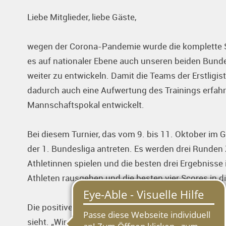
Liebe Mitglieder, liebe Gäste,
wegen der Corona-Pandemie wurde die komplette Sa
es auf nationaler Ebene auch unseren beiden Bund
weiter zu entwickeln. Damit die Teams der Erstligis
dadurch auch eine Aufwertung des Trainings erfah
Mannschaftspokal entwickelt.
Bei diesem Turnier, das vom 9. bis 11. Oktober im 
der 1. Bundesliga antreten. Es werden drei Runden Z
Athletinnen spielen und die besten drei Ergebniss
Athleten rausgehen und die besten vier Scores in
Die positive Anspannung unserer Athleten ist deut
sieht. „Wir freuen uns auf das Turnier im GC Harde