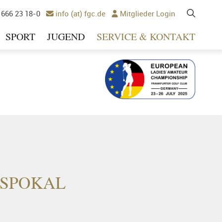
 666 23 18-0
info (at) fgc.de
Mitglieder Login


SPORT
JUGEND
SERVICE & KONTAKT
Ausrichter 2025
TSPOKAL